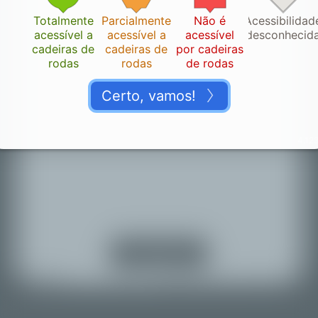
Totalmente
Parcialmente
Não é
Acessibilidad
acessível a
acessível a
acessível
desconhecid
cadeiras de
cadeiras de
por cadeiras
rodas
rodas
de rodas
Certo, vamos!
4.123
Obrigado!
👏🏽
Por favor, nos dê um momento para verificarmos sua
contribuição.
Ligar serviços de
localização
Voltar ao mapa
© Mapbox |
© OpenStreetMap |
Improve this map