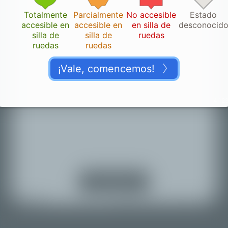
Totalmente
Parcialmente
No accesible
Estado
accesible en
accesible en
en silla de
desconocid
silla de
silla de
ruedas
ruedas
ruedas
¡Vale, comencemos!
4.123
¡Gracias!
👏🏽
Danos un momento para verificar tu contribución.
Activar servicios
de ubicación
Volver al mapa
© Mapbox |
© OpenStreetMap |
Improve this map